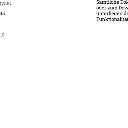
Sämtliche Do
er.at
oder zum Down
35
unterliegen d
Funktionalitä
ET