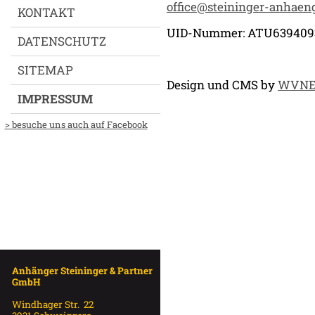
office@steininger-anhaeng
KONTAKT
UID-Nummer: ATU639409
DATENSCHUTZ
SITEMAP
Design und CMS by
WVN
IMPRESSUM
> besuche uns auch auf Facebook
Anhänger Steininger & Partner
GmbH
Windhager Str. 22