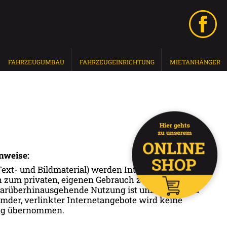
FAHRZEUGUMBAU
FAHRZEUGEINRICHTUNG
MIETANHÄNGER
nweise:
(Text- und Bildmaterial) werden Internetnutzern
h zum privaten, eigenen Gebrauch zur Verfügung
e darüberhinausgehende Nutzung ist unzulässig. Für
remder, verlinkter Internetangebote wird keine
ng übernommen.